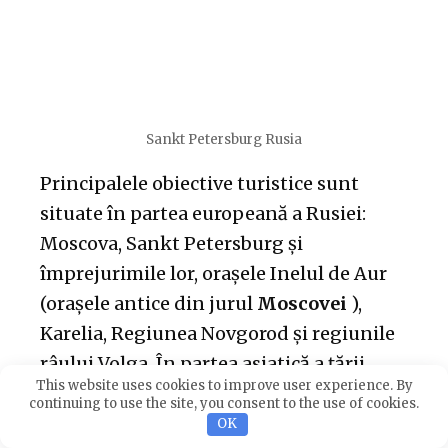
Sankt Petersburg Rusia
Principalele obiective turistice sunt
situate în partea europeană a Rusiei:
Moscova, Sankt Petersburg și
împrejurimile lor, orașele Inelul de Aur
(orașele antice din jurul
Moscovei
),
Karelia, Regiunea Novgorod și regiunile
râului Volga. În partea asiatică a țării,
This website uses cookies to improve user experience. By
puteți vizita Lacul Baikal din Siberia,
continuing to use the site, you consent to the use of cookies.
Vladivostok, peninsula Kamchatka și
OK