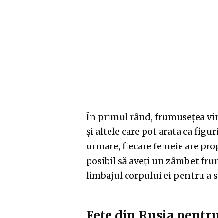
În primul rând, frumusețea vin
și altele care pot arata ca fig
urmare, fiecare femeie are pro
posibil să aveți un zâmbet fru
limbajul corpului ei pentru a 
Fete din Rusia pentr