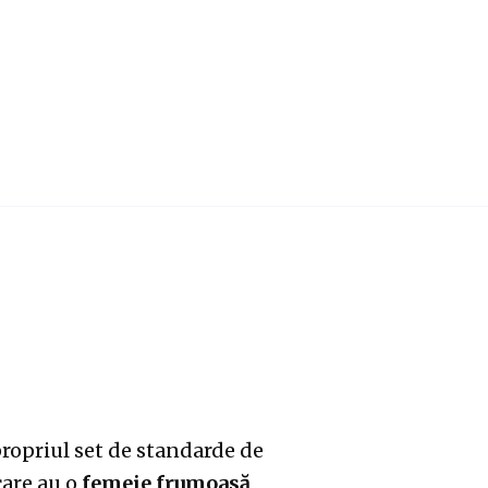
ropriul set de standarde de
care au o
femeie frumoasă