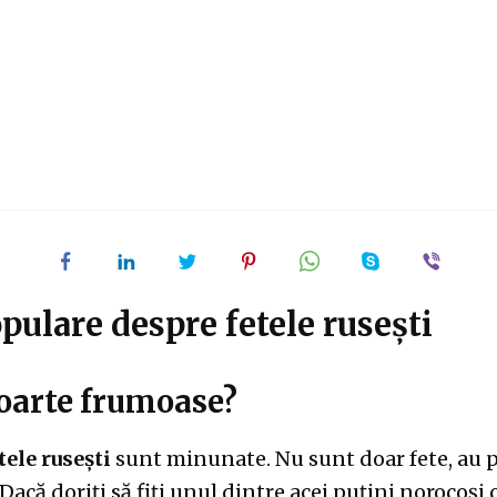
pulare despre fetele rusești
foarte frumoase?
tele rusești
sunt minunate. Nu sunt doar fete, au p
Dacă doriți să fiți unul dintre acei puțini norocoși 