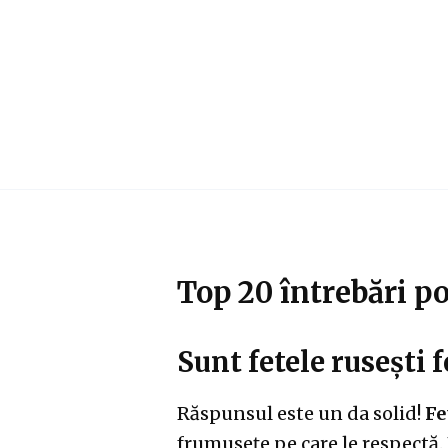
Skip
to
content
Top 20 întrebări po
Sunt fetele rusești 
Răspunsul este un da solid!
Fe
frumusețe pe care le respectă. 