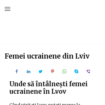
Skip
to
content
Femei ucrainene din Lviv
Unde să întâlnești femei
ucrainene în Lvov
Când vizitați Lvov, puteți merge la