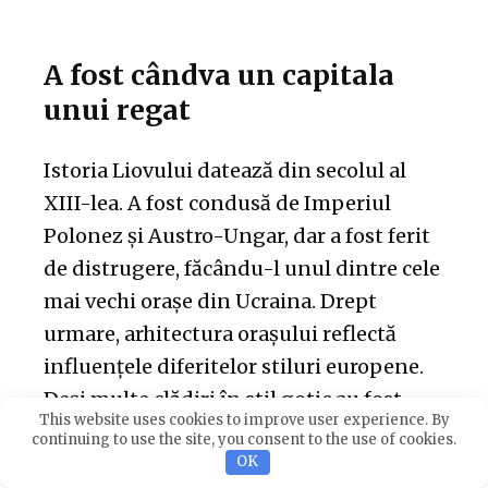
A fost cândva un capitala
unui regat
Istoria Liovului datează din secolul al
XIII-lea. A fost condusă de Imperiul
Polonez și Austro-Ungar, dar a fost ferit
de distrugere, făcându-l unul dintre cele
mai vechi orașe din Ucraina. Drept
urmare, arhitectura orașului reflectă
influențele diferitelor stiluri europene.
Deși multe clădiri în stil gotic au fost
This website uses cookies to improve user experience. By
distruse în incendii în 1527, orașul are
continuing to use the site, you consent to the use of cookies.
încă numeroase exemple de arhitectură
OK