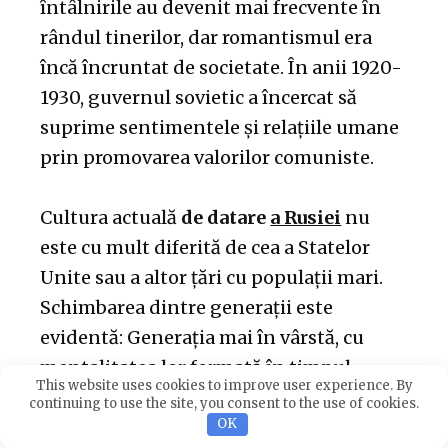
întâlnirile au devenit mai frecvente în
rândul tinerilor, dar romantismul era
încă încruntat de societate. În anii 1920-
1930, guvernul sovietic a încercat să
suprime sentimentele și relațiile umane
prin promovarea valorilor comuniste.
Cultura actuală
de datare
a Rusiei
nu
este cu mult diferită de cea a Statelor
Unite sau a altor țări cu populații mari.
Schimbarea dintre generații este
evidentă: Generația mai în vârstă, cu
mentalitatea lor formată în timpul
This website uses cookies to improve user experience. By
regimului comunist, preferă căsătoriile
continuing to use the site, you consent to the use of cookies.
OK
aranjate, în timp ce generația tânără