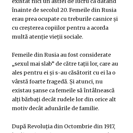
existat nici un astfel de lucru ca datând
înainte de secolul 20. Femeile din Rusia
erau prea ocupate cu treburile casnice și
cu creșterea copiilor pentru a acorda
multă atenție vieții sociale.
Femeile din Rusia au fost considerate
„sexul mai slab” de către tații lor, care au
ales pentru ei și s-au căsătorit cu ei la o
vârstă foarte fragedă. Și atunci, nu
existau șanse ca femeile să întâlnească
alți bărbați decât rudele lor din orice alt
motiv decât adunările de familie.
După Revoluția din Octombrie din 1917,