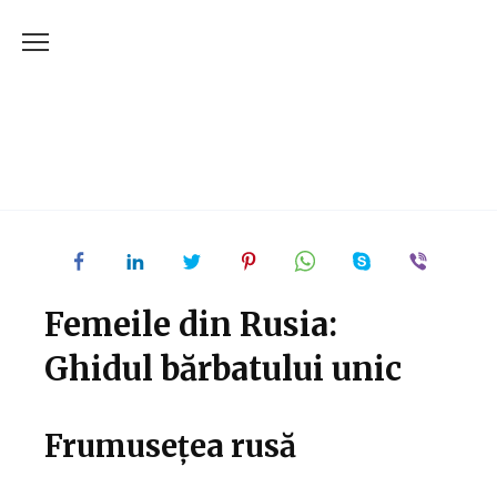
Skip
to
content
Femeile din Rusia:
Ghidul bărbatului unic
Frumusețea rusă